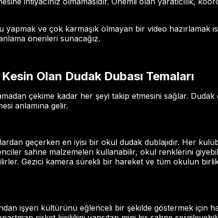
sine ihtiyacınız olmamasıdır. Önemli olan yaratıcılık, koo
osu yapmak ve çok karmaşık olmayan bir video hazırlamak i
 planlama önerileri sunacağız.
ği Kesin Olan Dudak Dubası Temaları
adan çekime kadar her şeyi takip etmesini sağlar. Dudak du
esi anlamına gelir.
lardan geçerken en iyisi bir okul dudak dublajıdır. Her kulü
ciler sahne malzemeleri kullanabilir, okul renklerini giyebil
lirler. Gezici kamera sürekli bir hareket ve tüm okulun birlik
ından işyeri kültürünü eğlenceli bir şekilde göstermek için ha
epartman şirket kişiliğini yansıtan mini bir sahne sergileyebi