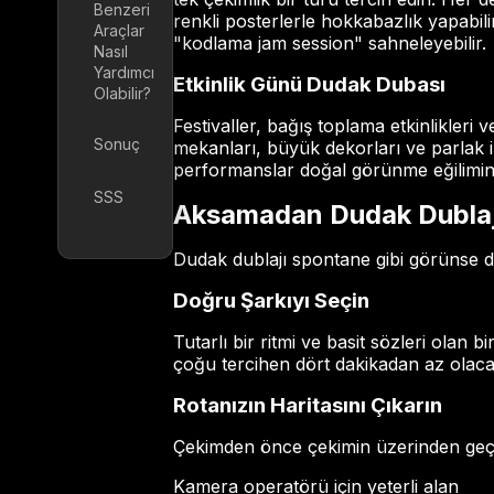
Benzeri
renkli posterlerle hokkabazlık yapabil
Araçlar
"kodlama jam session" sahneleyebilir.
Nasıl
Yardımcı
Etkinlik Günü Dudak Dubası
Olabilir?
Festivaller, bağış toplama etkinlikleri v
Sonuç
mekanları, büyük dekorları ve parlak iş
performanslar doğal görünme eğilimin
SSS
Aksamadan Dudak Dublajı
Dudak dublajı spontane gibi görünse d
Doğru Şarkıyı Seçin
Tutarlı bir ritmi ve basit sözleri olan b
çoğu tercihen dört dakikadan az olacak
Rotanızın Haritasını Çıkarın
Çekimden önce çekimin üzerinden geç
Kamera operatörü için yeterli alan