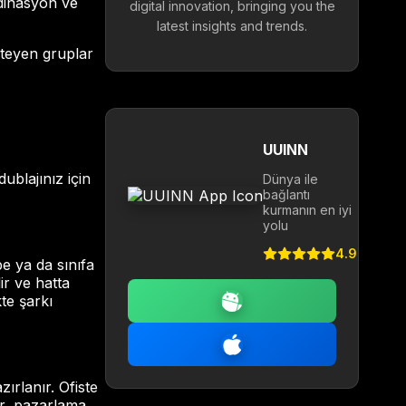
rdinasyon ve
digital innovation, bringing you the
latest insights and trends.
steyen gruplar
UUINN
blajınız için
Dünya ile
bağlantı
kurmanın en iyi
yolu
4.9
be ya da sınıfa
ir ve hatta
te şarkı
zırlanır. Ofiste
lir, pazarlama