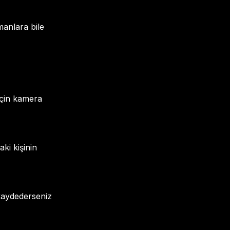
manlara bile
için kamera
ki kişinin
 kaydederseniz