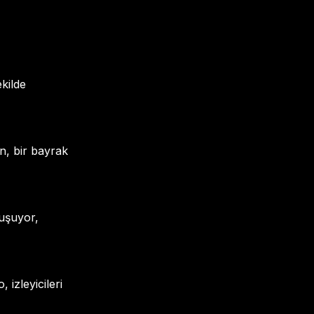
ekilde
n, bir bayrak
çuşuyor,
izleyicileri