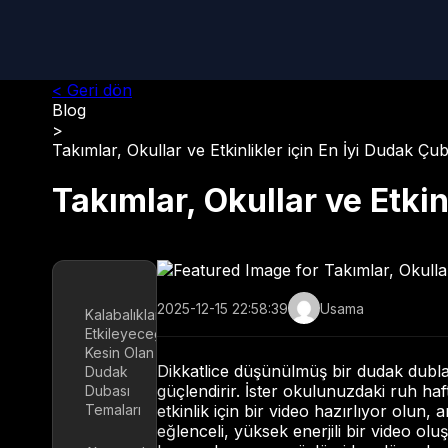
< Geri dön
Blog
>
Takımlar, Okullar ve Etkinlikler için En İyi Dudak Çub
Takımlar, Okullar ve Etkin
2025-12-15 22:58:39
Usama
Kalabalıkları
Etkileyeceği
Kesin Olan
Dikkatlice düşünülmüş bir dudak dublajı
Dudak
güçlendirir. İster okulunuzdaki ruh haf
Dubası
Temaları
etkinlik için bir video hazırlıyor olun,
eğlenceli, yüksek enerjili bir video olu