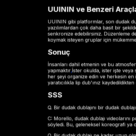
UUININ ve Benzeri Araçlar
UUININ gibi platformlar, son dudak dub
yazılımlardan çok daha basit bir şekilde
senkronize edebilirsiniz. Düzenleme 
koymak isteyen gruplar için mükemmel
Sonuç
İnsanları dahil etmenin ve bu atmosferi
yapmaktır
.
İster okulda, ister işte veya
her şeyi organize edin ve herkesin en 
yaratıcılıkla lip dub'ınız kaydedildikten
SSS
Q. Bir dudak dublajını bir dudak dubla
C: Morello, dudak dublajı videolarını 
söyledi. Bu, geleneksel koreografi ya d
Q. Bir dudak dublajı ne kadar uzun olm