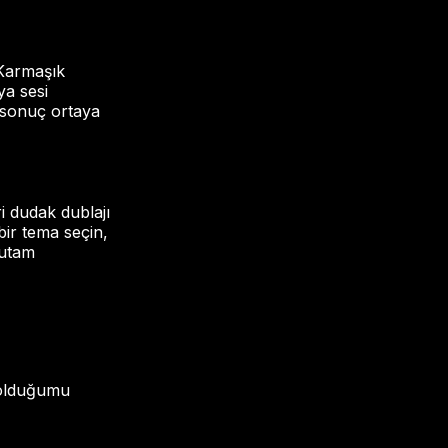
 Karmaşık
ya sesi
 sonuç ortaya
i dudak dublajı
 bir tema seçin,
tutam
ı olduğumu