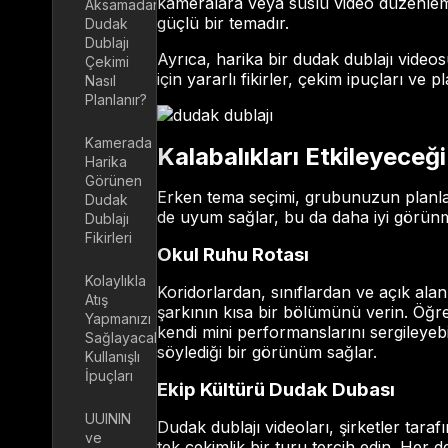
kameralara veya süslü video düzenleme
Aksamadan
güçlü bir temadır.
Dudak
Dublajı
Ayrıca, harika bir dudak dublajı vide
Çekimi
için yararlı fikirler, çekim ipuçları ve
Nasıl
Planlanır?
Kamerada
Kalabalıkları Etkileyece
Harika
Görünen
Erken tema seçimi, grubunuzun planlam
Dudak
de uyum sağlar, bu da daha iyi görünm
Dublajı
Fikirleri
Okul Ruhu Rotası
Kolaylıkla
Koridorlardan, sınıflardan ve açık alan
Atış
şarkının kısa bir bölümünü verin. Öğren
Yapmanızı
kendi mini performanslarını sergileyebi
Sağlayacak
söylediği bir görünüm sağlar.
Kullanışlı
İpuçları
Ekip Kültürü Dudak Dubası
UUININ
Dudak dublajı videoları, şirketler taraf
ve
tek çekimlik bir turu tercih edin. Her d