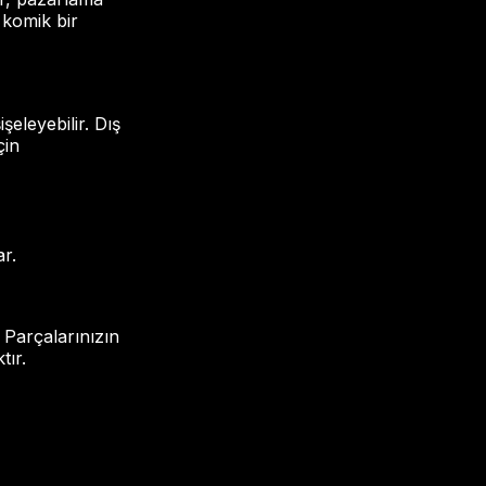
 komik bir
şeleyebilir. Dış
çin
r.
. Parçalarınızın
tır.