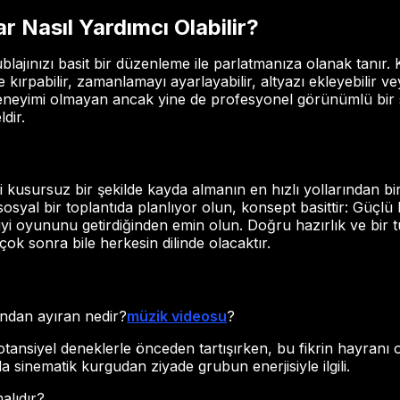
 Nasıl Yardımcı Olabilir?
lajınızı basit bir düzenleme ile parlatmanıza olanak tanır.
 kırpabilir, zamanlamayı ayarlayabilir, altyazı ekleyebilir ve
deneyimi olmayan ancak yine de profesyonel görünümlü bir
dir.
 kusursuz bir şekilde kayda almanın en hızlı yollarından bir
 sosyal bir toplantıda planlıyor olun, konsept basittir: Güçlü
iyi oyununu getirdiğinden emin olun. Doğru hazırlık ve bir 
 çok sonra bile herkesin dilinde olacaktır.
jından ayıran nedir?
müzik videosu
?
potansiyel deneklerle önceden tartışırken, bu fikrin hayran
a sinematik kurgudan ziyade grubun enerjisiyle ilgili.
alıdır?