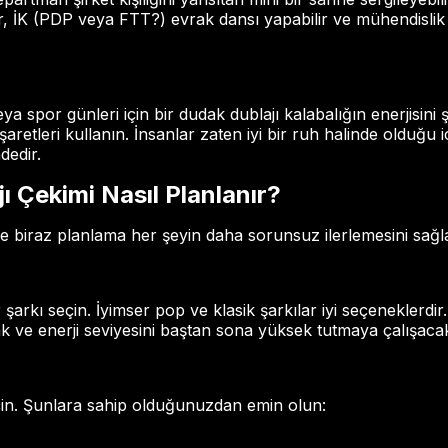
ir, İK (PDP veya FTT?) evrak dansı yapabilir ve mühendislik
eya spor günleri için bir dudak dublajı kalabalığın enerjisini şi
aretleri kullanın. İnsanlar zaten iyi bir ruh halinde olduğu i
dedir.
 Çekimi Nasıl Planlanır?
e biraz planlama her şeyin daha sorunsuz ilerlemesini sağla
ir şarkı seçin. İyimser pop ve klasik şarkılar iyi seçeneklerdir
 ve enerji seviyesini baştan sona yüksek tutmaya çalışacak
in. Şunlara sahip olduğunuzdan emin olun: