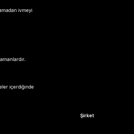
orlamadan ivmeyi
zamanlardır.
eler içerdiğinde
Şirket