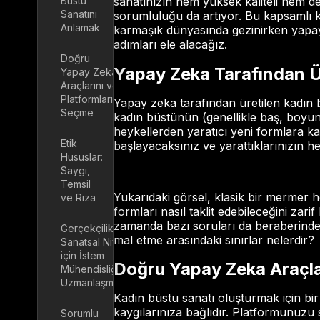
Büstü
sanatınızın hem yüksek kaliteli hem de 
Sanatını
sorumluluğu da artıyor. Bu kapsamlı k
Anlamak
karmaşık dünyasında gezinirken yapay 
adımları ele alacağız.
Doğru
Yapay Zeka Tarafından Ü
Yapay Zeka
Araçlarını ve
Platformlarını
Yapay zeka tarafından üretilen kadın b
Seçme
kadın büstünün (genellikle baş, boyun v
heykellerden yaratıcı yeni formlara k
Etik
başlayacaksınız ve yarattıklarınızın h
Hususlar:
Saygı,
Temsil
Yukarıdaki görsel, klasik bir mermer 
ve Rıza
formları nasıl taklit edebileceğini zar
zamanda bazı soruları da beraberinde 
Gerçekçilik ve
mal etme arasındaki sınırlar nelerdir?
Sanatsal Niyet
için İstem
Doğru Yapay Zeka Araçlar
Mühendisliğinde
Uzmanlaşmak
Kadın büstü sanatı oluşturmak için bir
kaygılarınıza bağlıdır. Platformunuzu
Sorumlu