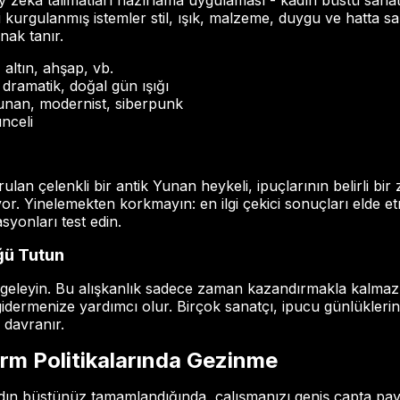
ay zeka talimatları hazırlama uygulaması - kadın büstü sanatı
yi kurgulanmış istemler stil, ışık, malzeme, duygu ve hatta sa
nak tanır.
altın, ahşap, vb.
dramatik, doğal gün ışığı
 Yunan, modernist, siberpunk
ünceli
lan çelenkli bir antik Yunan heykeli, ipuçlarının belirli bi
riyor. Yinelemekten korkmayın: en ilgi çekici sonuçları elde e
asyonları test edin.
ğü Tutun
 belgeleyin. Bu alışkanlık sadece zaman kazandırmakla kalm
 gidermenize yardımcı olur. Birçok sanatçı, ipucu günlükleri
i davranır.
rm Politikalarında Gezinme
dın büstünüz tamamlandığında, çalışmanızı geniş çapta pa