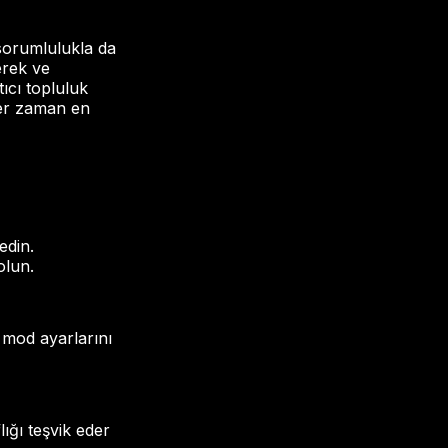
 sorumlulukla da
erek ve
ıcı topluluk
her zaman en
edin.
olun.
i mod ayarlarını
ığı teşvik eder