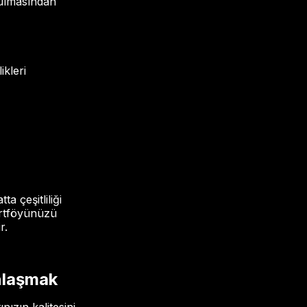
rulmasından
ikleri
a çeşitliliği
portföyünüzü
r.
nlaşmak