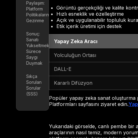
Paylaşım:
Görüntü gerçekçiliği ve kalite kontr
Platform
Hızlı esneklik ve özelleştirme
Politikalarında
Açık ve uygulanabilir topluluk kural
Gezinme
Etik içerik üretimi için destek
Sonuç:
Sanatı
Yapay Zeka Aracı
Yükseltmek,
Sürece
Yolculuğun Ortası
Saygı
Duymak
DALL-E
Sıkça
Sorulan
Kararlı Difüzyon
Sorular
(SSS)
Popüler yapay zeka sanat oluşturma p
Platformları sayfasını ziyaret edin.
Yap
Yukarıdaki görselde, canlı pembe bir 
araçlarının nasıl temiz, modern yorumla