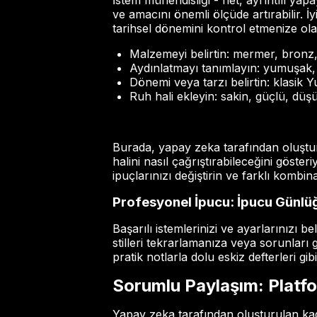
İstem mühendisliği - net, ayrıntılı yap
ve amacını önemli ölçüde artırabilir. İ
tarihsel dönemini kontrol etmenize ola
Malzemeyi belirtin: mermer, bronz, 
Aydınlatmayı tanımlayın: yumuşak, 
Dönemi veya tarzı belirtin: klasik
Ruh hali ekleyin: sakin, güçlü, düş
Burada, yapay zeka tarafından oluşturu
halini nasıl çağrıştırabileceğini göste
ipuçlarınızı değiştirin ve farklı kombin
Profesyonel İpucu: İpucu Günlü
Başarılı istemlerinizi ve ayarlarınızı
stilleri tekrarlamanıza veya sorunları
pratik notlarla dolu eskiz defterleri gib
Sorumlu Paylaşım: Platfo
Yapay zeka tarafından oluşturulan ka