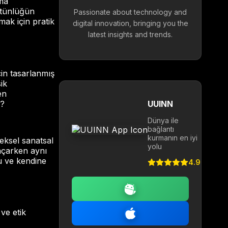
nma
ütünlüğün
Passionate about technology and
ak için pratik
digital innovation, bringing you the
latest insights and trends.
çin tasarlanmış
ik
en
z?
UUINN
Dünya ile
bağlantı
kurmanın en iyi
eksel sanatsal
yolu
 açarken aynı
u ve kendine
4.9
ve etik