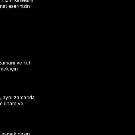
nızın kalitesini
nat eserinizin
r zamanı ve ruh
tmek için
az, aynı zamanda
ne ilham ve
ylaşmak cazip