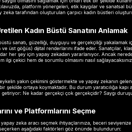
saygılı olmasını sağlamak için onları etik bir şekilde kulla
ılavuzda, platform yönergeleri, etik kaygılar ve sanatsal b
zeka tarafından oluşturulan çarpıcı kadın büstleri oluşturm
retilen Kadın Büstü Sanatını Anlamak
üstü sanatı, güzelliği, duyguyu ve gerçekçiliği yakalamak i
e üst göğüs) dijital renderlarını ifade eder. Sanatçılar, klas
adar her şey için yapay zekadan yararlanıyor. Ancak nered
em ilgi çekici hem de sorumlu olmasını nasıl sağlayacaksını
heykelin yakın çekimini göstermekte ve yapay zekanın gelen
if bir şekilde ortaya koymaktadır. Bu durum yaratıcılığa kapı
getiriyor: Ne kadar gerçekçi çok gerçekçidir? Saygı duruş
ını ve Platformlarını Seçme
 yapay zeka aracı seçmek ihtiyaçlarınıza, beceri seviyenize 
 seçerken aşağıdaki faktörleri göz önünde bulundurun: