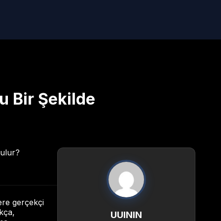
 Bir Şekilde
zere gerçekçi
ıkça,
UUININ