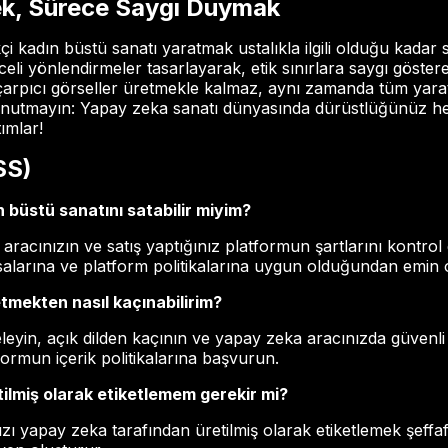
ek, Sürece Saygı Duymak
i kadın büstü sanatı yaratmak ustalıkla ilgili olduğu kadar
nceli yönlendirmeler tasarlayarak, etik sınırlara saygı göster
çarpıcı görseller üretmekle kalmaz, aynı zamanda tüm yarat
z. Unutmayın: Yapay zeka sanatı dünyasında dürüstlüğünüz 
ımlar!
SS)
 büstü sanatını satabilir miyim?
aracınızın ve satış yaptığınız platformun şartlarını kontrol 
salarına ve platform politikalarına uygun olduğundan emin 
tmekten nasıl kaçınabilirim?
nceleyin, açık dilden kaçının ve yapay zeka aracınızda güvenl
rmun içerik politikalarına başvurun.
ilmiş olarak etiketlemem gerekir mi?
ı yapay zeka tarafından üretilmiş olarak etiketlemek şeffafl