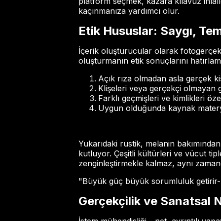
platform seçmek, kazara kılavuz ihlal
kaçınmanıza yardımcı olur.
Etik Hususlar: Saygı, Tem
İçerik oluşturucular olarak fotogerçek
oluşturmanın etik sonuçlarını hatırlama
Açık rıza olmadan asla gerçek kiş
Klişeleri veya gerçekçi olmayan g
Farklı geçmişleri ve kimlikleri öze
Uygun olduğunda kaynak materyale
Yukarıdaki rustik, melanin bakımından z
kutluyor. Çeşitli kültürleri ve vücut t
zenginleştirmekle kalmaz, aynı zamand
"Büyük güç büyük sorumluluk getirir-ü
Gerçekçilik ve Sanatsal