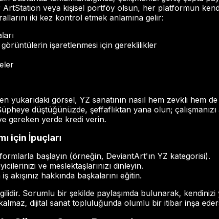
r ArtStation veya kişisel portföy olsun, her platformun kendi
allarını iki kez kontrol etmek anlamına gelir:
ları
örüntülerin işaretlenmesi için gereklilikler
eler
eren yukarıdaki görsel, YZ sanatının nasıl hem zevkli hem d
. Şüpheye düştüğünüzde, şeffaflıktan yana olun; çalışmanızı
 ve gereken yerde kredi verin.
ı için İpuçları
tformlarla başlayın (örneğin, DeviantArt'ın YZ kategorisi).
yicilerinizi ve meslektaşlarınızı dinleyin.
n iş akışınız hakkında başkalarını eğitin.
gilidir. Sorumlu bir şekilde paylaşımda bulunarak, kendinizi
lmaz, dijital sanat topluluğunda olumlu bir itibar inşa eders