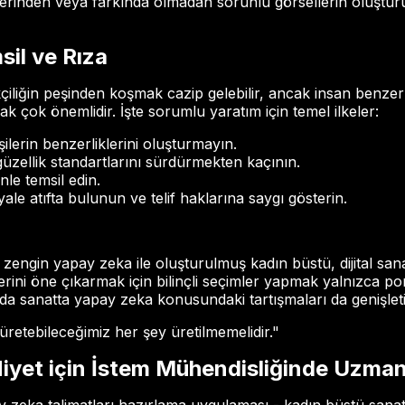
lerinden veya farkında olmadan sorunlu görsellerin oluştu
sil ve Rıza
çiliğin peşinden koşmak cazip gelebilir, ancak insan benzerl
k çok önemlidir. İşte sorumlu yaratım için temel ilkeler:
ilerin benzerliklerini oluşturmayın.
üzellik standartlarını sürdürmekten kaçının.
nle temsil edin.
 atıfta bulunun ve telif haklarına saygı gösterin.
engin yapay zeka ile oluşturulmuş kadın büstü, dijital sanatt
iplerini öne çıkarmak için bilinçli seçimler yapmak yalnızca 
a sanatta yapay zeka konusundaki tartışmaları da genişleti
retebileceğimiz her şey üretilmemelidir."
 Niyet için İstem Mühendisliğinde Uzma