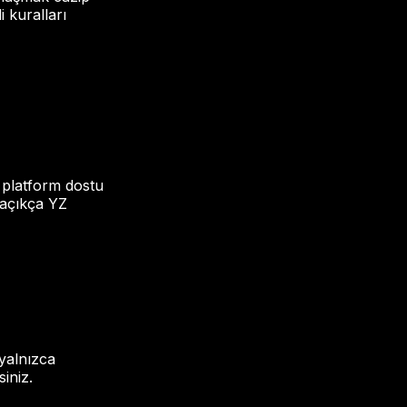
 kuralları
e platform dostu
 açıkça YZ
 yalnızca
iniz.