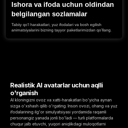
Ishora va ifoda uchun oldindan
belgilangan sozlamalar
Tabiiy qo'l harakatlari, yuz ifodalari va bosh egilish
animatsiyalarini bizning tayyor paketlarimizdan qo'llang.
Realistik AI avatarlar uchun aqlli
o'rganish
AI kloningizni ovoz va xatti-harakatlari bo'yicha aynan
sizga o'xshash qilib o'rgating. Inson ovozi, ohang va yuz
ifodalarining ilg'or simulyatsiyasi yordamida raqamli
personangiz yanada jonli bo'ladi — turli platformalarda
chuqur jalb etuvchi, yuqori aniqlikdagi muloqotlarni