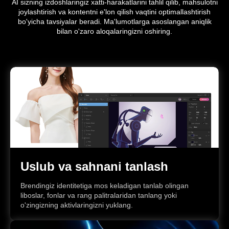
AI sizning izdoshlaringiz xatti-harakatlarini tahlil qilib, mahsulotni
joylashtirish va kontentni e'lon qilish vaqtini optimallashtirish
bo'yicha tavsiyalar beradi. Ma'lumotlarga asoslangan aniqlik
bilan o'zaro aloqalaringizni oshiring.
Uslub va sahnani tanlash
Brendingiz identitetiga mos keladigan tanlab olingan
liboslar, fonlar va rang palitralaridan tanlang yoki
o'zingizning aktivlaringizni yuklang.