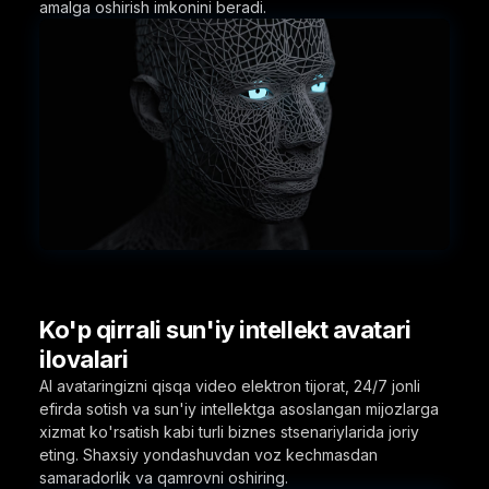
amalga oshirish imkonini beradi.
Ko'p qirrali sun'iy intellekt avatari
ilovalari
AI avataringizni qisqa video elektron tijorat, 24/7 jonli
efirda sotish va sun'iy intellektga asoslangan mijozlarga
xizmat ko'rsatish kabi turli biznes stsenariylarida joriy
eting. Shaxsiy yondashuvdan voz kechmasdan
samaradorlik va qamrovni oshiring.