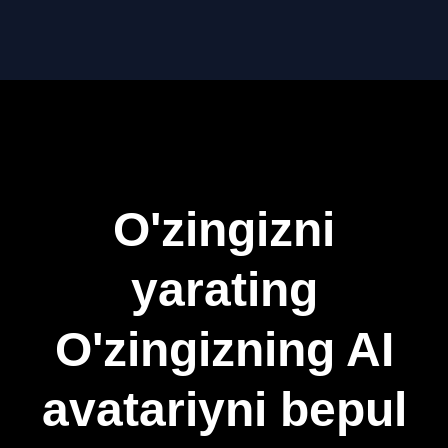
O'zingizni
yarating
O'zingizning AI
avatariyni bepul