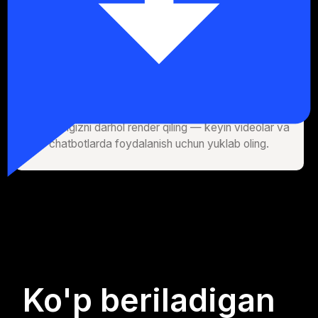
Yaratish va yuklab olish
Avataringizni darhol render qiling — keyin videolar va
chatbotlarda foydalanish uchun yuklab oling.
Ko'p beriladigan