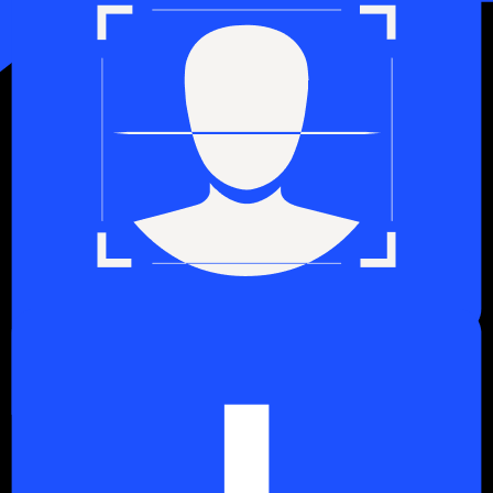
qisqa videoklipni tanlang.
Avataringizni sozlang
Brend identifikatori bilan mos keladigan uslub, ovoz,
til va imo-ishoralarga tanlang.