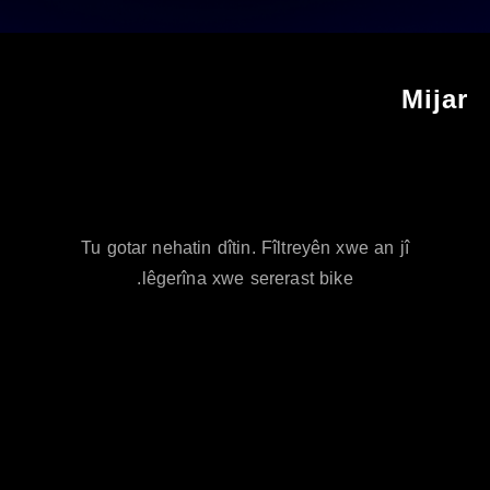
Mija
Tu gotar nehatin dîtin. Fîltreyên xwe an jî
lêgerîna xwe sererast bike.