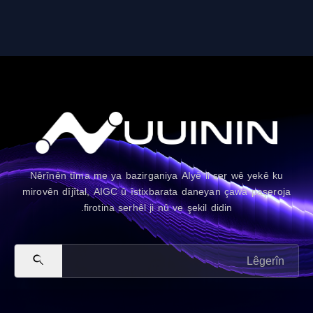
Nêrînên tîma me ya bazirganiya AIyê li ser wê yekê ku
mirovên dîjîtal, AIGC û îstixbarata daneyan çawa paşeroj
firotina serhêl ji nû ve şekil didin.