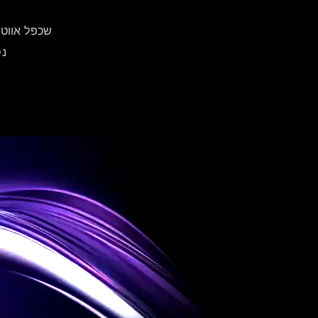
שכפל אווטאר מד
נס