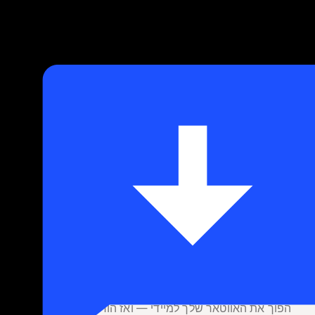
לך.
יצירת והורדת
הפוך את האווטאר שלך למיידי — ואז הורד