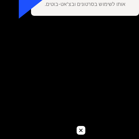
אותו לשימוש בסרטונים ובצ'אט-בוטים.
+