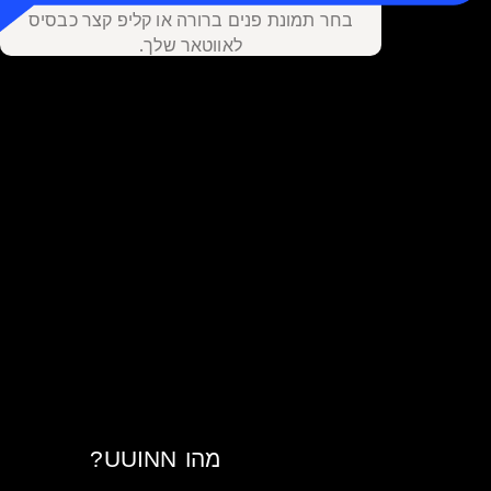
בחר תמונת פנים ברורה או קליפ קצר כבסיס
לאווטאר שלך.
מהו UUINN?