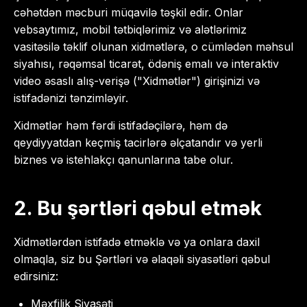
cəhətdən məcburi müqavilə təşkil edir. Onlar
vebsaytımız, mobil tətbiqlərimiz və alətlərimiz
vasitəsilə təklif olunan xidmətlərə, o cümlədən məhsul
siyahısı, rəqəmsal ticarət, ödəniş emalı və interaktiv
video əsaslı alış-verişə ("Xidmətlər") girişinizi və
istifadənizi tənzimləyir.
Xidmətlər həm fərdi istifadəçilərə, həm də
qeydiyyatdan keçmiş tacirlərə əlçatandır və yerli
biznes və istehlakçı qanunlarına tabe olur.
2. Bu şərtləri qəbul etmək
Xidmətlərdən istifadə etməklə və ya onlara daxil
olmaqla, siz bu Şərtləri və əlaqəli siyasətləri qəbul
edirsiniz:
Məxfilik Siyasəti