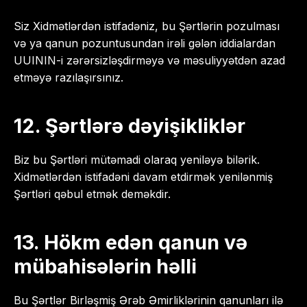
Siz Xidmətlərdən istifadəniz, bu Şərtlərin pozulması
və ya qanun pozuntusundan irəli gələn iddialardan
UUININ-i zərərsizləşdirməyə və məsuliyyətdən azad
etməyə razılaşırsınız.
12. Şərtlərə dəyişikliklər
Biz bu Şərtləri mütəmadi olaraq yeniləyə bilərik.
Xidmətlərdən istifadəni davam etdirmək yenilənmiş
Şərtləri qəbul etmək deməkdir.
13. Hökm edən qanun və
mübahisələrin həlli
Bu Şərtlər Birləşmiş Ərəb Əmirliklərinin qanunları ilə