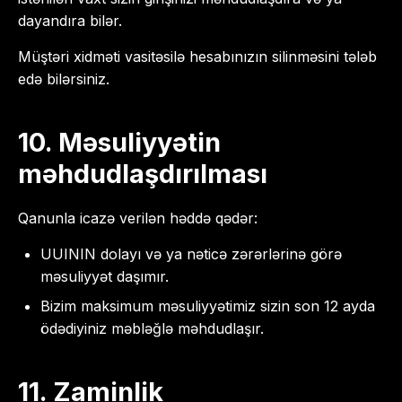
dayandıra bilər.
Müştəri xidməti vasitəsilə hesabınızın silinməsini tələb
edə bilərsiniz.
10. Məsuliyyətin
məhdudlaşdırılması
Qanunla icazə verilən həddə qədər:
UUININ dolayı və ya nəticə zərərlərinə görə
məsuliyyət daşımır.
Bizim maksimum məsuliyyətimiz sizin son 12 ayda
ödədiyiniz məbləğlə məhdudlaşır.
11. Zaminlik