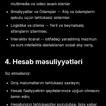
multimedia və video əsaslı elanlar
Əməliyyatlar və Ödənişlər -- Alış və ödənişlərin
qəbulu üçün təhlükəsiz sistemlər.
Logistika və izləmə -- Yerli və beynəlxalq
sifarişlərin izlənməsi.
İnteraktiv ticarət -- istifadəçi yaradılmış məzmun
və süni intellektlə dəstəklənən sosial alış-veriş.
4. Hesab məsuliyyətləri
Siz etməlisiniz:
Giriş məlumatlarını təhlükəsiz saxlayın;
Hesab fəaliyyətinin qaydalarımıza uyğun olmasını
təmin edin;
Hesabınızın təhlükəsizliyi pozulubsa, bizə xəbər