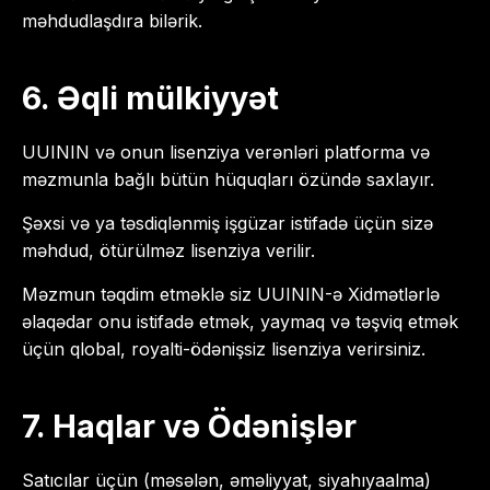
məhdudlaşdıra bilərik.
6. Əqli mülkiyyət
UUININ və onun lisenziya verənləri platforma və
məzmunla bağlı bütün hüquqları özündə saxlayır.
Şəxsi və ya təsdiqlənmiş işgüzar istifadə üçün sizə
məhdud, ötürülməz lisenziya verilir.
Məzmun təqdim etməklə siz UUININ-ə Xidmətlərlə
əlaqədar onu istifadə etmək, yaymaq və təşviq etmək
üçün qlobal, royalti-ödənişsiz lisenziya verirsiniz.
7. Haqlar və Ödənişlər
Satıcılar üçün (məsələn, əməliyyat, siyahıyaalma)