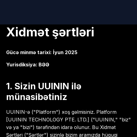
Xidmət şərtləri
Gücə minmə tarixi: İyun 2025
Yurisdiksiya: BƏƏ
1. Sizin UUININ ilə
münasibətiniz
UUININ-ə ("Platform") xoş gəlmisiniz. Platform
[UUININ TECHNOLOGY PTE. LTD.] ("UUININ," "biz"
və ya "bizi") tərəfindən idarə olunur. Bu Xidmət
Şərtləri ("Şərtlər") sizinlə bizim aramızda hüquqi