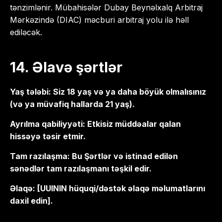
tənzimlənir. Mübahisələr Dubay Beynəlxalq Arbitraj
Mərkəzində (DIAC) məcburi arbitraj yolu ilə həll
ediləcək.
14. Əlavə şərtlər
Yaş tələbi: Siz 18 yaş və ya daha böyük olmalısınız
(və ya müvafiq hallarda 21 yaş).
Ayrılma qabiliyyəti: Etkisiz müddəalar qalan
hissəyə təsir etmir.
Tam razılaşma: Bu Şərtlər və istinad edilən
sənədlər tam razılaşmanı təşkil edir.
Əlaqə: [UUININ hüquqi/dəstək əlaqə məlumatlarını
daxil edin].