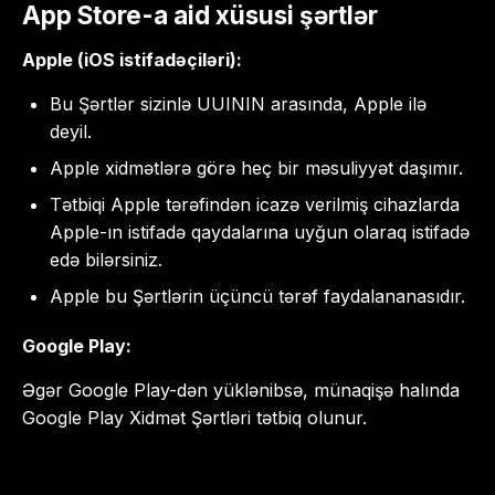
App Store-a aid xüsusi şərtlər
Apple (iOS istifadəçiləri):
Bu Şərtlər sizinlə UUININ arasında, Apple ilə
deyil.
Apple xidmətlərə görə heç bir məsuliyyət daşımır.
Tətbiqi Apple tərəfindən icazə verilmiş cihazlarda
Apple-ın istifadə qaydalarına uyğun olaraq istifadə
edə bilərsiniz.
Apple bu Şərtlərin üçüncü tərəf faydalananasıdır.
Google Play:
Əgər Google Play-dən yüklənibsə, münaqişə halında
Google Play Xidmət Şərtləri tətbiq olunur.