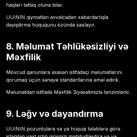
haqları tətbiq oluna bilər.
UUININ qiymətləri əvvəlcədən xəbərdarlıqla
dəyişdirmə hüququnu özündə saxlayır.
8. Məlumat Təhlükəsizliyi və
Məxfilik
Mövcud qanunlara əsasən istifadəçi məlumatlarını
qorumaq üçün sənaye standartlarına əməl edirik.
Məlumatdan istifadə Məxfilik Siyasətimizlə tənzimlənir.
9. Ləğv və dayandırma
UUININ pozuntulara və ya hüquqi tələblərə görə
istənilən vaxt sizin girişinizi məhdudlaşdıra və ya