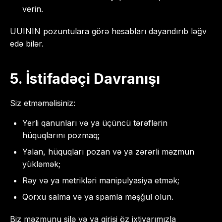
verin.
UUININ pozuntulara görə hesabları dayandırıb ləğv
edə bilər.
5. İstifadəçi Davranışı
Siz etməməlisiniz:
Yerli qanunları və ya üçüncü tərəflərin
hüquqlarını pozmaq;
Yalan, hüquqları pozan və ya zərərli məzmun
yükləmək;
Rəy və ya metrikləri manipulyasiya etmək;
Qorxu salma və ya spamla məşğul olun.
Biz məzmunu silə və ya girişi öz ixtiyarımızla