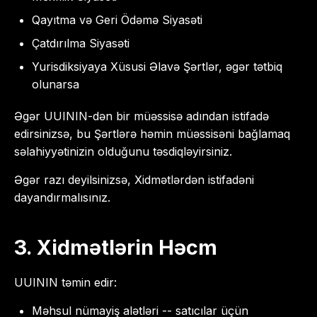
Qayıtma və Geri Ödəmə Siyasəti
Çatdırılma Siyasəti
Yurisdiksiyaya Xüsusi Əlavə Şərtlər, əgər tətbiq
olunarsa
Əgər UUININ-dən bir müəssisə adından istifadə
edirsinizsə, bu Şərtlərə həmin müəssisəni bağlamaq
səlahiyyətinizin olduğunu təsdiqləyirsiniz.
Əgər razı deyilsinizsə, Xidmətlərdən istifadəni
dayandırmalısınız.
3. Xidmətlərin Həcm
UUININ təmin edir:
Məhsul nümayiş alətləri -- satıcılar üçün