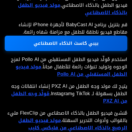
يو الطفل بالذكاء الاصطناعي.
مولد فيديو الطفل
لذكاء الاصطناعي
قم بتنزيل برنامج BabyCast AI لأجهزة iPhone لإنشاء
طع فيديو ناطقة للطفل مع مزامنة شفاه رائعة.
بيبي كاست الذكاء الاصطناعي
استخدم مُولِّد فيديو الطفل المستقبلي من Pollo AI لمزج
جوه وتوليد تنبؤات رائعة للأطفال مجاناً.
مولد فيديو
فل المستقبلي من Pollo AI
يتيح لك مولد وجه الطفل من PXZ AI إنشاء انتقالات وجه
 بسهولة لـ TikTok وInstagram.
مُولِّد وجه الطفل
PXZ
مُنشئ فيديو الطفل بالذكاء الاصطناعي من FlexClip مليء
قوالب وأدوات التحرير السهلة.
مولد فيديو الطفل
رضيع بالذكاء الاصطناعي من فليكس كليب