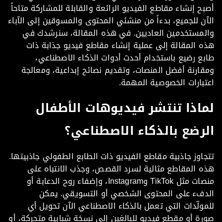
ح إنشاء مقاطع الفيديو الرائعة والقابلة للمشاركة متاحاً
ن للجميع، بدءاً من منشئي المحتوى والمسوقين إلى الآباء
لمستخدمين العاديين. في هذه المقالة، سنرشدك في
 المقالة إلى عملية إنشاء مقاطع فيديو جذابة ذات
ع رضيع باستخدام أحدث أدوات الذكاء الاصطناعي،
ارنة أفضل المنصات، وتقديم نصائح إبداعية، ومعالجة
بارات الخصوصية المهمة.
اذا تنتشر فيديوهات الأطفال
رضع بالذكاء الاصطناعي؟
اوز جاذبية مقاطع الفيديو ذات الطابع الطفولي جاذبيتها.
 المقاطع مثالية لسرد القصص، وجذب الانتباه على
منصات مثل TikTok وInstagram، وإضفاء روح الدعابة أو
دفء على المحتوى الشخصي أو التسويقي. يمكن
ولّدات التي تعمل بالذكاء الاصطناعي الآن تحويل أي
ة أو مقطع فيديو للبالغين إلى نسخة شبابية متحركة، أو