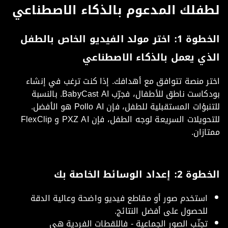
فلك المدعوم بالذكاء الاصطناعي
الخطوة 1: اختر مولد الفيديو الخاص بالطفل
ذي يعمل بالذكاء الاصطناعي
ر منصة تتوافق مع أهدافك. إذا كنت ترغب في إنشاء
بودكاست ناطق للأطفال، فجرّب BabyCast AI. بالنسبة
للتنبؤات المستقبلية للطفل، فإن Pollo AI هو الأفضل.
للتحويلات السريعة لوجه الطفل، فإن PXZ AI و FlexClip
ازان.
: إعداد الوسائط الخاصة بك
استخدم صور أو مقاطع فيديو واضحة وعالية الدقة
للحصول على أفضل النتائج.
تجنّب الصور الجماعية - فاللقطات الفردية هي