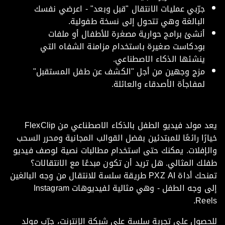
جرّبي عمليات الانتقال "قبل وبعد" - اعرضي نفسك
البالغة وهي تتحول إلى نسخة طفولية.
أنشئ برامج حوارية مصغرة للأطفال أو ملفات
بودكاست صغيرة باستخدام مزامنة الشفاه التي
ينشئها الذكاء الاصطناعي.
مزج وجهين من أجل "الكشف عن طفل المستقبل"
لمفاجأة الأصدقاء والعائلة.
يعد مولد فيديو الطفل بالذكاء الاصطناعي من FlexClip
رًا رائعًا للمبتدئين بفضل القوالب المجانية ومحرر السحب
إفلات. يمكنك حتى استخدام مطالبات نصية لوصف فيديو
ك المثالي. هل تريد أن تكون مبدعًا مع الانتقالات؟
تمنحك أداة PXZ AI طريقة سلسة للانتقال من وجه البالغين
إلى وجه الطفل - وهي مثالية لفيديوهات Instagram
Ree
صول على تجربة سلسة على شبكة الإنترنت، جرّب مولد