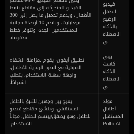
يحول مقاطع الفيديو MP4/مقاطع
فيديو
الفيديو المتحركة إلى مقاطع بنمط
الطفل
الأطفال، ويدعم تحميل ما يصل إلى 300
الرضيع
ميغابايت، ويقدم 10 أرصدة مجانية
بالذكاء
للمستخدمين الجدد، وتتوفر خطط
الاصطناع
مدفوعة.
ي
بيبي
تطبيق آيفون، يقوم بمزامنة الشفاه
كاست
الصوتية مع الصور الرمزية للأطفال،
الذكاء
واجهة سهلة الاستخدام، يتطلب
الاصطناع
اشتراكاً.
ي
مولد
يمزج بين وجهين للتنبؤ بالطفل
أطفال
المستقبلي، وينشئ مقاطع فيديو
المستقبل
للطفل وهو يصفق/يبتسم للطفل، مجاناً
Pollo AI
للاستخدام.